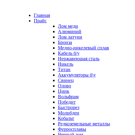
Главная
Прайс
Лом меди
Алюминий
Лом латуни
Бронза
Медно-никелевый сплав
Кабель б/у
Нержавеющая сталь
Никель
Титан
Аккумуляторы б\у
Свинец
Олово
Цинк
Вольфрам
Победит
Быстрорез
Молибден
Кобальт
Редкоземельные металлы
Ферросплавы
Черный лом