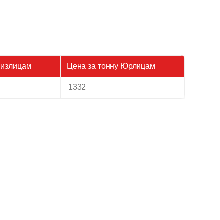
Физлицам
Цена за тонну Юрлицам
1332