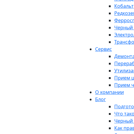
Кобальт
Редкозе
Феррос
Черный
Электро
Трансф
Сервис
Демонт
Перераб
Утилиза
Прием ц
Прием ч
О компании
Блог
Подгото
Что так
Черный 
Как пра