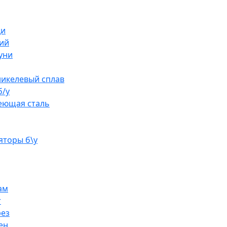
ди
ий
уни
икелевый сплав
б/у
еющая сталь
яторы б\у
ам
т
рез
ен