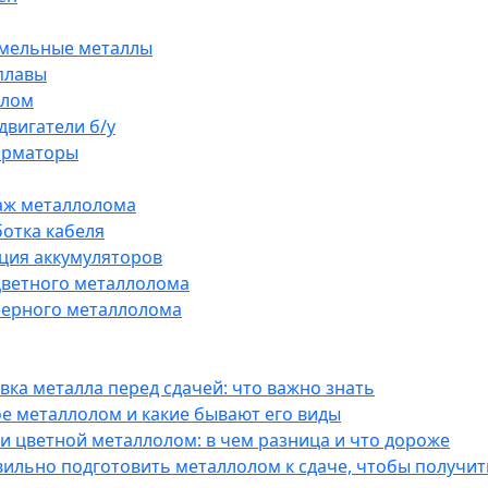
мельные металлы
плавы
 лом
двигатели б/у
орматоры
аж металлолома
отка кабеля
ция аккумуляторов
ветного металлолома
ерного металлолома
вка металла перед сдачей: что важно знать
ое металлолом и какие бывают его виды
и цветной металлолом: в чем разница и что дороже
вильно подготовить металлолом к сдаче, чтобы получит