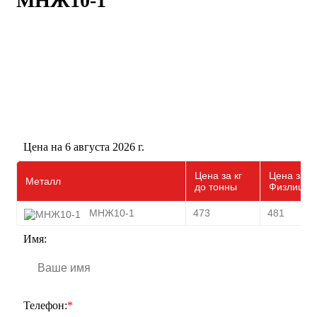
МНЖ10-1
Цена на 6 августа 2026 г.
Цена за кг
Цена за т
Металл
до тонны
Физлицам
МНЖ10-1
473
481
Имя:
Телефон:
*