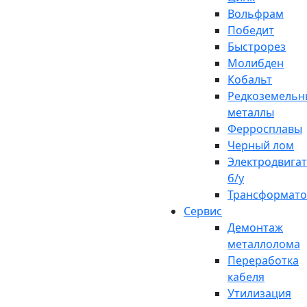
Вольфрам
Победит
Быстрорез
Молибден
Кобальт
Редкоземельн
металлы
Ферросплавы
Черный лом
Электродвига
б/у
Трансформат
Сервис
Демонтаж
металлолома
Переработка
кабеля
Утилизация