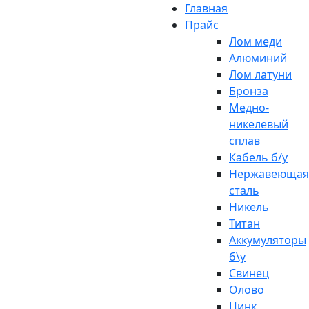
Главная
Прайс
Лом меди
Алюминий
Лом латуни
Бронза
Медно-
никелевый
сплав
Кабель б/у
Нержавеющая
сталь
Никель
Титан
Аккумуляторы
б\у
Свинец
Олово
Цинк