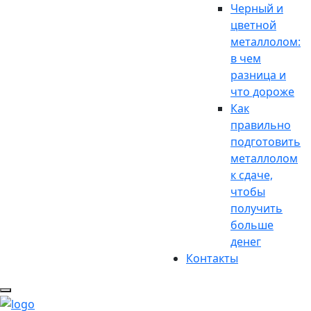
Черный и
цветной
металлолом:
в чем
разница и
что дороже
Как
правильно
подготовить
металлолом
к сдаче,
чтобы
получить
больше
денег
Контакты