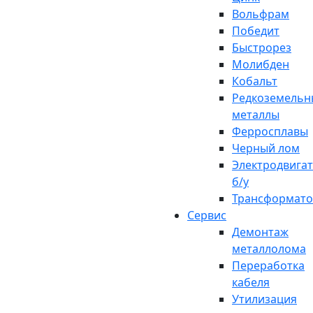
Вольфрам
Победит
Быстрорез
Молибден
Кобальт
Редкоземельн
металлы
Ферросплавы
Черный лом
Электродвига
б/у
Трансформат
Сервис
Демонтаж
металлолома
Переработка
кабеля
Утилизация