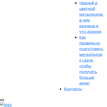
Черный и
цветной
металлолом:
в чем
разница и
что дороже
Как
правильно
подготовить
металлолом
к сдаче,
чтобы
получить
больше
денег
Контакты