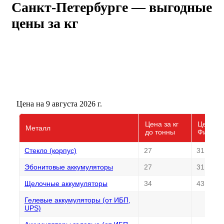
Санкт-Петербурге — выгодные
цены за кг
Цена на 9 августа 2026 г.
Цена за кг
Цена за
Металл
до тонны
Физлиц
Стекло (корпус)
27
31
Эбонитовые аккумуляторы
27
31
Щелочные аккумуляторы
34
43
Гелевые аккумуляторы (от ИБП,
UPS)